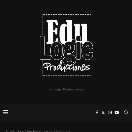
Edulogic Producciones
Portada
»
Qué hacemos
»
A la carta