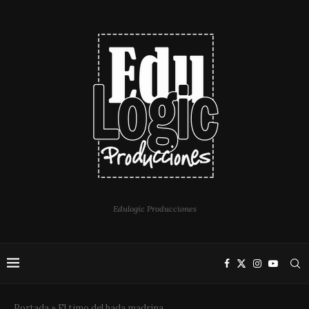
Edulogic Producciones
Portada
»
El timo del hada madrina