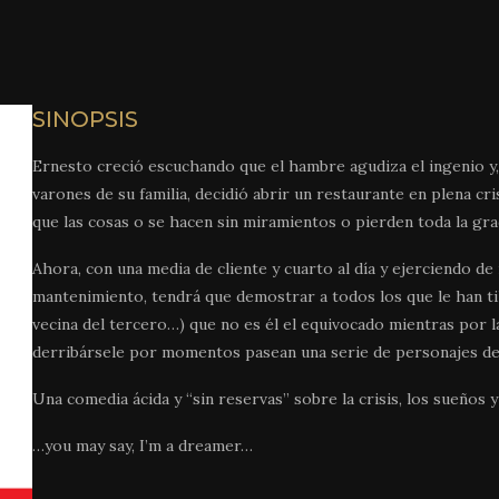
SINOPSIS
Ernesto creció escuchando que el hambre agudiza el ingenio y, 
varones de su familia, decidió abrir un restaurante en plena cris
que las cosas o se hacen sin miramientos o pierden toda la grac
Ahora, con una media de cliente y cuarto al día y ejerciendo d
mantenimiento, tendrá que demostrar a todos los que le han ti
vecina del tercero…) que no es él el equivocado mientras por 
derribársele por momentos pasean una serie de personajes de 
Una comedia ácida y “sin reservas” sobre la crisis, los sueño
…you may say, I’m a dreamer…