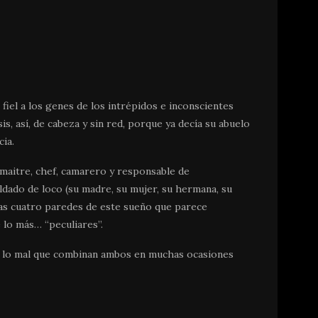
fiel a los genes de los intrépidos e inconscientes
is, así, de cabeza y sin red, porque ya decía su abuelo
ia.
e maitre, chef, camarero y responsable de
ldado de loco (su madre, su mujer, su hermana, su
las cuatro paredes de este sueño que parece
lo más… “peculiares”.
s y lo mal que combinan ambos en muchas ocasiones