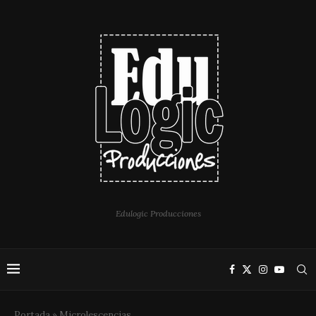
Edulogic Producciones
Portada
»
Microlescencias